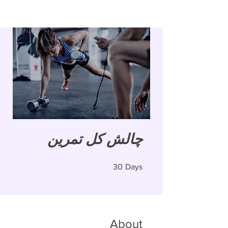
چالش کل تمرین
30 Days
30
Days
About